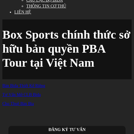
CÂU LẠC BỘ BIDA
THÔNG TIN CƠ THỦ
LIÊN HỆ
Box Sports chính thức sở
hữu bản quyền PBA
Tour tại Việt Nam
Trang chủ
/
Bàn Bida Thiết Kế Riêng
TIN TỨC
/
Box Sports chính thức sở hữu bản quyền PBA Tour tại Việt Nam
Tư Vấn Mở CLB Bida
Cho Thuê Bàn Bia
ĐĂNG KÝ TƯ VẤN