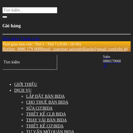
Giỏ hàng
Mua thêm
Thanh toán
Thời gian làm việc: Thứ 2 - Thứ 7 ( 8:00 - 18:00)
Hotline: 0886.179.068
Email: customer.saigonbilliards@gmail.com
Liên hệ
Sales
0886179068
0
GIỚI THIỆU
DỊCH VỤ
LẮP ĐẶT BÀN BIDA
CHO THUÊ BÀN BIDA
SỬA CƠ BIDA
THIẾT KẾ CLB BIDA
THAY VẢI BÀN BIDA
THIẾT KẾ CƠ BIDA
TƯ VẤN MỞ QUÁN BIDA