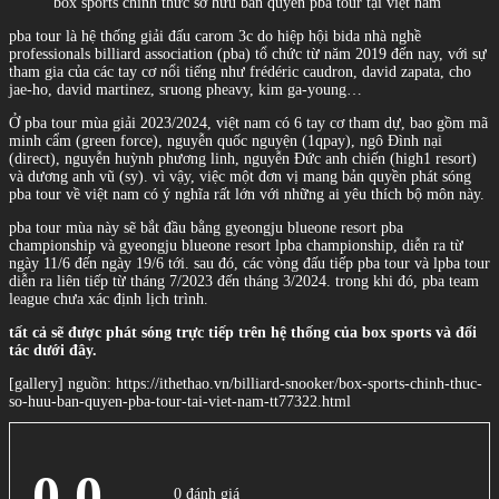
box sports chính thức sở hữu bản quyền pba tour tại việt nam
pba tour là hệ thống giải đấu carom 3c do hiệp hội bida nhà nghề
professionals billiard association (pba) tổ chức từ năm 2019 đến nay, với sự
tham gia của các tay cơ nổi tiếng như frédéric caudron, david zapata, cho
jae-ho, david martinez, sruong pheavy, kim ga-young…
Ở pba tour mùa giải 2023/2024, việt nam có 6 tay cơ tham dự, bao gồm mã
minh cẩm (green force), nguyễn quốc nguyện (1qpay), ngô Đình nại
(direct), nguyễn huỳnh phương linh, nguyễn Đức anh chiến (high1 resort)
và dương anh vũ (sy). vì vậy, việc một đơn vị mang bản quyền phát sóng
pba tour về việt nam có ý nghĩa rất lớn với những ai yêu thích bộ môn này.
pba tour mùa này sẽ bắt đầu bằng gyeongju blueone resort pba
championship và gyeongju blueone resort lpba championship, diễn ra từ
ngày 11/6 đến ngày 19/6 tới. sau đó, các vòng đấu tiếp pba tour và lpba tour
diễn ra liên tiếp từ tháng 7/2023 đến tháng 3/2024. trong khi đó, pba team
league chưa xác định lịch trình.
tất cả sẽ được phát sóng trực tiếp trên hệ thống của box sports và đối
tác dưới đây.
[gallery] nguồn: https://ithethao.vn/billiard-snooker/box-sports-chinh-thuc-
so-huu-ban-quyen-pba-tour-tai-viet-nam-tt77322.html
0.0
0 đánh giá