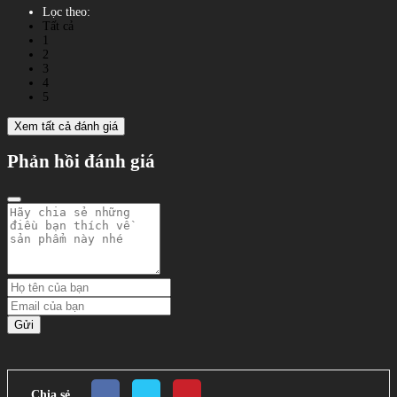
Lọc theo:
Tất cả
1
2
3
4
5
Xem tất cả đánh giá
Phản hồi đánh giá
Gửi
Chia sẻ