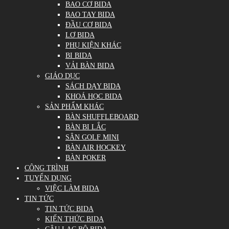
BAO CƠ BIDA
BAO TAY BIDA
ĐẦU CƠ BIDA
LƠ BIDA
PHỤ KIỆN KHÁC
BI BIDA
VẢI BÀN BIDA
GIÁO DỤC
SÁCH DẠY BIDA
KHOÁ HỌC BIDA
SẢN PHẨM KHÁC
BÀN SHUFFLEBOARD
BÀN BI LẮC
SÂN GOLF MINI
BÀN AIR HOCKEY
BÀN POKER
CÔNG TRÌNH
TUYỂN DỤNG
VIỆC LÀM BIDA
TIN TỨC
TIN TỨC BIDA
KIẾN THỨC BIDA