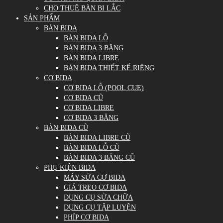
CHO THUÊ BÀN BI LẮC
SẢN PHẨM
BÀN BIDA
BÀN BIDA LỖ
BÀN BIDA 3 BĂNG
BÀN BIDA LIBRE
BÀN BIDA THIẾT KẾ RIÊNG
CƠ BIDA
CƠ BIDA LỖ (POOL CUE)
CƠ BIDA CŨ
CƠ BIDA LIBRE
CƠ BIDA 3 BĂNG
BÀN BIDA CŨ
BÀN BIDA LIBRE CŨ
BÀN BIDA LỖ CŨ
BÀN BIDA 3 BĂNG CŨ
PHỤ KIỆN BIDA
MÁY SỬA CƠ BIDA
GIÁ TREO CƠ BIDA
DỤNG CỤ SỬA CHỮA
DỤNG CỤ TẬP LUYỆN
PHÍP CƠ BIDA