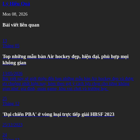
Lý Hiệu Quả
Mon 08, 2026
Bài viết liên quan
13
Tháng 05
Top những mẫu bàn Air hockey đẹp, hiện đại, phù hợp mọi
không gian
13/05/2026
Bài viết này sẽ giới thiệu đến bạn những mẫu bàn Air hockey đẹp và được
ưa chuộng nhất hiện nay, kèm theo gợi ý cách lựa chọn cho từng không
gian như: gia đình, quán game, khu vui chơi và trường học.
25
Tháng 12
'Đại chiến PBA' ở vòng loại trực tiếp giải HBSF 2023
25/12/2023
24
Tháng 12