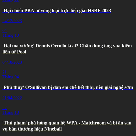
'Đại chiến PBA' ở vòng loại trực tiếp giải HSBF 2023
24/12/2023
04
Tháng 10
'Đại ma vương' Dennis Orcollo là ai? Chân dung ông vua kiếm
tiền từ Pool
04/10/2023
21
Tháng 04
'Phù thủy' O'Sullivan bị đàn em chê hết thời, nên giải nghệ sớm
21/04/2022
27
Tháng 10
'Thủ phạm' phá hỏng quan hệ WPA - Matchroom và bí ẩn sau
vụ bán thương hiệu Nineball