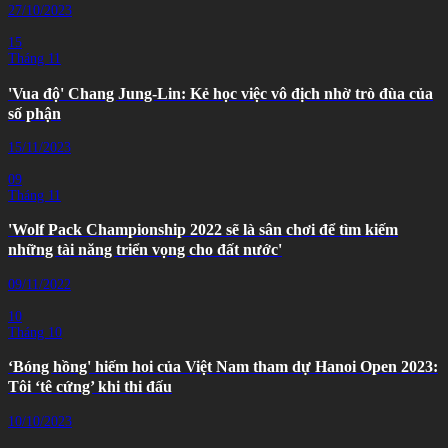
27/10/2023
15
Tháng 11
'Vua độ' Chang Jung-Lin: Kẻ học việc vô địch nhờ trò đùa của
số phận
15/11/2023
09
Tháng 11
'Wolf Pack Championship 2022 sẽ là sân chơi để tìm kiếm
những tài năng triển vọng cho đất nước'
09/11/2022
10
Tháng 10
‘Bóng hồng' hiếm hoi của Việt Nam tham dự Hanoi Open 2023:
Tôi ‘tê cứng’ khi thi đấu
10/10/2023