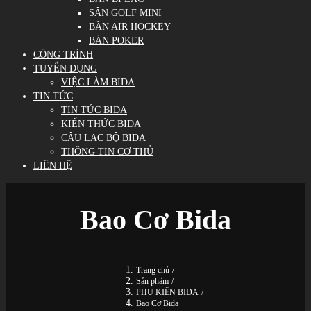
SÂN GOLF MINI
BÀN AIR HOCKEY
BÀN POKER
CÔNG TRÌNH
TUYỂN DỤNG
VIỆC LÀM BIDA
TIN TỨC
TIN TỨC BIDA
KIẾN THỨC BIDA
CÂU LẠC BỘ BIDA
THÔNG TIN CƠ THỦ
LIÊN HỆ
Bao Cơ Bida
Trang chủ
/
Sản phẩm
/
PHỤ KIỆN BIDA
/
Bao Cơ Bida