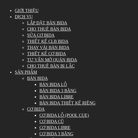
GIỚI THIỆU
DỊCH VỤ
LẮP ĐẶT BÀN BIDA
CHO THUÊ BÀN BIDA
SỬA CƠ BIDA
THIẾT KẾ CLB BIDA
THAY VẢI BÀN BIDA
THIẾT KẾ CƠ BIDA
TƯ VẤN MỞ QUÁN BIDA
CHO THUÊ BÀN BI LẮC
SẢN PHẨM
BÀN BIDA
BÀN BIDA LỖ
BÀN BIDA 3 BĂNG
BÀN BIDA LIBRE
BÀN BIDA THIẾT KẾ RIÊNG
CƠ BIDA
CƠ BIDA LỖ (POOL CUE)
CƠ BIDA CŨ
CƠ BIDA LIBRE
CƠ BIDA 3 BĂNG