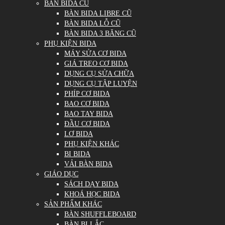
BÀN BIDA CŨ
BÀN BIDA LIBRE CŨ
BÀN BIDA LỖ CŨ
BÀN BIDA 3 BĂNG CŨ
PHỤ KIỆN BIDA
MÁY SỬA CƠ BIDA
GIÁ TREO CƠ BIDA
DỤNG CỤ SỬA CHỮA
DỤNG CỤ TẬP LUYỆN
PHÍP CƠ BIDA
BAO CƠ BIDA
BAO TAY BIDA
ĐẦU CƠ BIDA
LƠ BIDA
PHỤ KIỆN KHÁC
BI BIDA
VẢI BÀN BIDA
GIÁO DỤC
SÁCH DẠY BIDA
KHOÁ HỌC BIDA
SẢN PHẨM KHÁC
BÀN SHUFFLEBOARD
BÀN BI LẮC