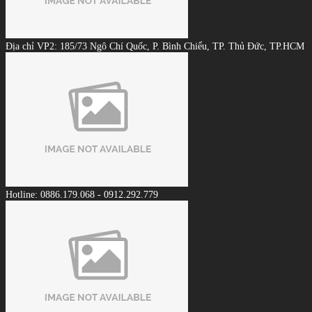
Địa chỉ VP2: 185/73 Ngô Chí Quốc, P. Bình Chiểu, TP. Thủ Đức, TP.HCM
Hotline: 0886.179.068 - 0912.292.779