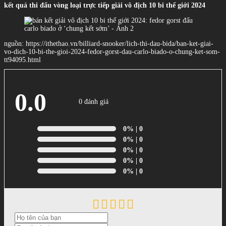
kết quả thi đấu vòng loại trực tiếp giải vô địch 10 bi thế giới 2024
nguồn: https://ithethao.vn/billiard-snooker/lich-thi-dau-bida/ban-ket-giai-
vo-dich-10-bi-the-gioi-2024-fedor-gorst-dau-carlo-biado-o-chung-ket-som-
tt94095.html
0.0
0 đánh giá
0%
| 0
0%
| 0
0%
| 0
0%
| 0
0%
| 0