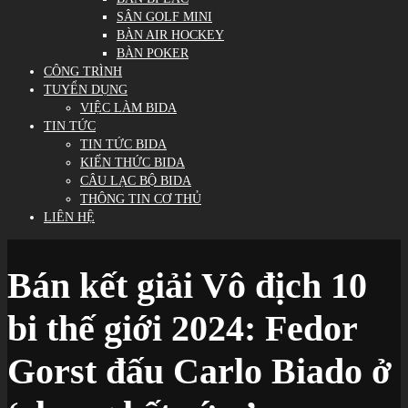
SÂN GOLF MINI
BÀN AIR HOCKEY
BÀN POKER
CÔNG TRÌNH
TUYỂN DỤNG
VIỆC LÀM BIDA
TIN TỨC
TIN TỨC BIDA
KIẾN THỨC BIDA
CÂU LẠC BỘ BIDA
THÔNG TIN CƠ THỦ
LIÊN HỆ
Bán kết giải Vô địch 10
bi thế giới 2024: Fedor
Gorst đấu Carlo Biado ở