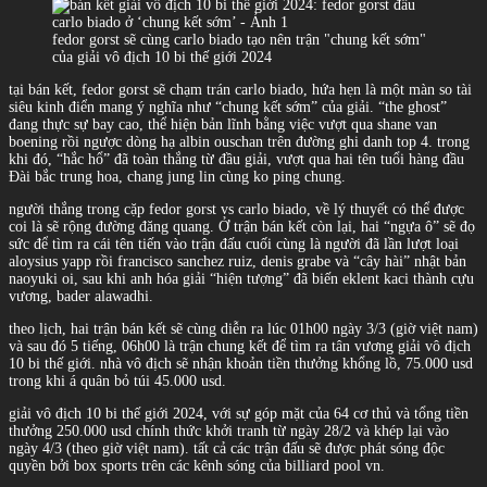
fedor gorst sẽ cùng carlo biado tạo nên trận "chung kết sớm"
của giải vô địch 10 bi thế giới 2024
tại bán kết, fedor gorst sẽ chạm trán carlo biado, hứa hẹn là một màn so tài
siêu kinh điển mang ý nghĩa như “chung kết sớm” của giải. “the ghost”
đang thực sự bay cao, thể hiện bản lĩnh bằng việc vượt qua shane van
boening rồi ngược dòng hạ albin ouschan trên đường ghi danh top 4. trong
khi đó, “hắc hổ” đã toàn thắng từ đầu giải, vượt qua hai tên tuổi hàng đầu
Đài bắc trung hoa, chang jung lin cùng ko ping chung.
người thắng trong cặp fedor gorst vs carlo biado, về lý thuyết có thể được
coi là sẽ rộng đường đăng quang. Ở trận bán kết còn lại, hai “ngựa ô” sẽ đọ
sức để tìm ra cái tên tiến vào trận đấu cuối cùng là người đã lần lượt loại
aloysius yapp rồi francisco sanchez ruiz, denis grabe và “cây hài” nhật bản
naoyuki oi, sau khi anh hóa giải “hiện tượng” đã biến eklent kaci thành cựu
vương, bader alawadhi.
theo lịch, hai trận bán kết sẽ cùng diễn ra lúc 01h00 ngày 3/3 (giờ việt nam)
và sau đó 5 tiếng, 06h00 là trận chung kết để tìm ra tân vương giải vô địch
10 bi thế giới. nhà vô địch sẽ nhận khoản tiền thưởng khổng lồ, 75.000 usd
trong khi á quân bỏ túi 45.000 usd.
giải vô địch 10 bi thế giới 2024, với sự góp mặt của 64 cơ thủ và tổng tiền
thưởng 250.000 usd chính thức khởi tranh từ ngày 28/2 và khép lại vào
ngày 4/3 (theo giờ việt nam). tất cả các trận đấu sẽ được phát sóng độc
quyền bởi box sports trên các kênh sóng của billiard pool vn.