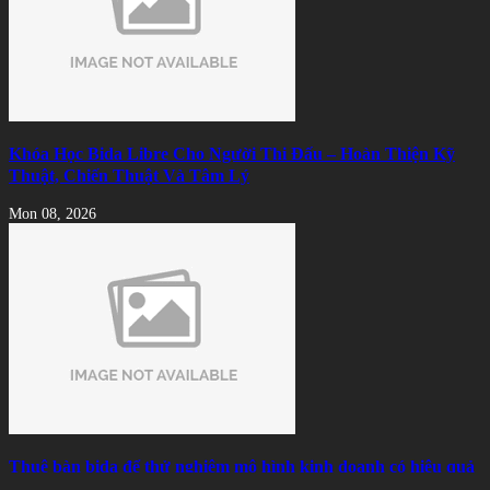
Khóa Học Bida Libre Cho Người Thi Đấu – Hoàn Thiện Kỹ
Thuật, Chiến Thuật Và Tâm Lý
Mon 08, 2026
Thuê bàn bida để thử nghiệm mô hình kinh doanh có hiệu quả
không?