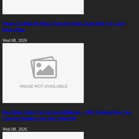
Ngọn Cơ Bida Bị Móp: Nguyên Nhân, Dấu Hiệu Và Cách
Khắc Phục
Wed 08, 2026
Học Bida Libre Tại Sài Gòn Billiards – Môi Trường Đào Tạo
Chuyên Nghiệp Cho Mọi Trình Độ
Wed 08, 2026