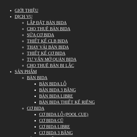
GIỚI THIỆU
DỊCH VỤ
LẮP ĐẶT BÀN BIDA
CHO THUÊ BÀN BIDA
SỬA CƠ BIDA
THIẾT KẾ CLB BIDA
THAY VẢI BÀN BIDA
THIẾT KẾ CƠ BIDA
TƯ VẤN MỞ QUÁN BIDA
CHO THUÊ BÀN BI LẮC
SẢN PHẨM
BÀN BIDA
BÀN BIDA LỖ
BÀN BIDA 3 BĂNG
BÀN BIDA LIBRE
BÀN BIDA THIẾT KẾ RIÊNG
CƠ BIDA
CƠ BIDA LỖ (POOL CUE)
CƠ BIDA CŨ
CƠ BIDA LIBRE
CƠ BIDA 3 BĂNG