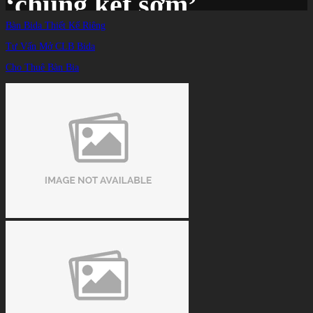
‘chung kết sớm’
Bàn Bida Thiết Kế Riêng
Tư Vấn Mở CLB Bida
Trang chủ
/
TIN TỨC
/
Cho Thuê Bàn Bia
Bán kết giải Vô địch 10 bi thế giới 2024: Fedor Gorst đấu Carlo Biado ở ‘chung
kết sớm’