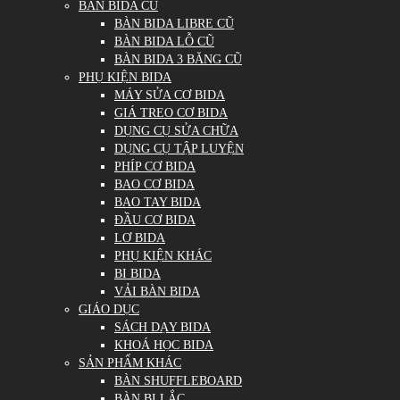
BÀN BIDA CŨ
BÀN BIDA LIBRE CŨ
BÀN BIDA LỖ CŨ
BÀN BIDA 3 BĂNG CŨ
PHỤ KIỆN BIDA
MÁY SỬA CƠ BIDA
GIÁ TREO CƠ BIDA
DỤNG CỤ SỬA CHỮA
DỤNG CỤ TẬP LUYỆN
PHÍP CƠ BIDA
BAO CƠ BIDA
BAO TAY BIDA
ĐẦU CƠ BIDA
LƠ BIDA
PHỤ KIỆN KHÁC
BI BIDA
VẢI BÀN BIDA
GIÁO DỤC
SÁCH DẠY BIDA
KHOÁ HỌC BIDA
SẢN PHẨM KHÁC
BÀN SHUFFLEBOARD
BÀN BI LẮC