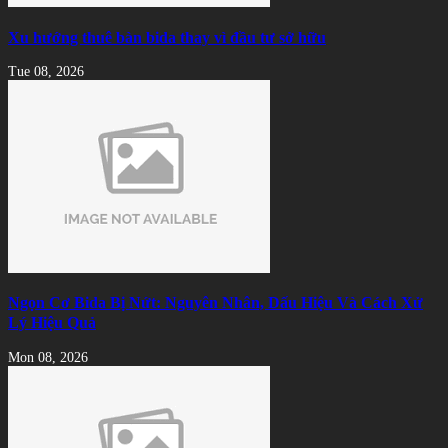
Xu hướng thuê bàn bida thay vì đầu tư sở hữu
Tue 08, 2026
Ngọn Cơ Bida Bị Nứt: Nguyên Nhân, Dấu Hiệu Và Cách Xử
Lý Hiệu Quả
Mon 08, 2026