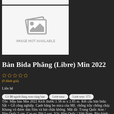
Bàn Bida Phăng (Libre) Min 2022
(0 đánh giá)
Liên hệ
Có
16
người đang xem cùng bạn
Lượt mua:
Lượt xem: 373
Tên: Mẫu bàn Min 2022 Kích thước:1.58 m x 2.85 m. Kết cấu bàn bida:
Sắt + Gỗ công nghiệp. Cạnh băng bo mica của Mỹ, chống trầy chống cháy.
Khung vỏ được dán film và hút chân không. Mặt đá: Trung Quốc 4cm /
Hàn Quốc 5 cm. Cao su: Đài Loan. Vải: Hàn Quốc / Việt Nam. Bảo hành: