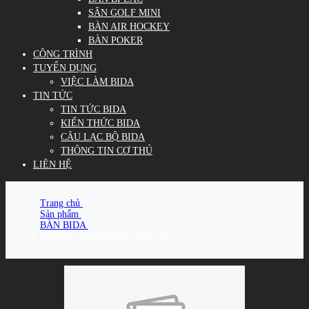
SÂN GOLF MINI
BÀN AIR HOCKEY
BÀN POKER
CÔNG TRÌNH
TUYỂN DỤNG
VIỆC LÀM BIDA
TIN TỨC
TIN TỨC BIDA
KIẾN THỨC BIDA
CÂU LẠC BỘ BIDA
THÔNG TIN CƠ THỦ
LIÊN HỆ
Trang chủ
/
Sản phẩm
/
BÀN BIDA
/
Bàn Bida Phăng (Libre) Min 2022