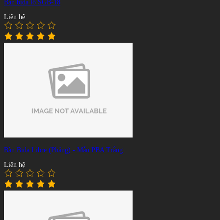
Bàn bida lỗ SGB-18
Liên hệ
Bàn Bida Libre (Phăng) - Mẫu PBA Trắng
Liên hệ