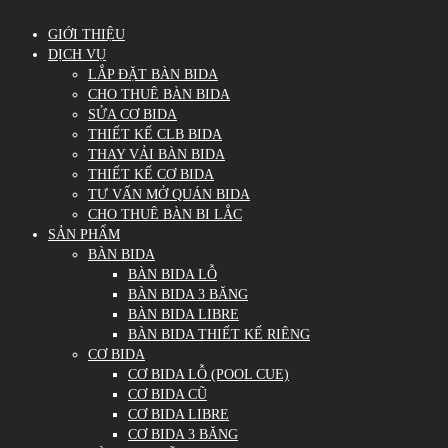
GIỚI THIỆU
DỊCH VỤ
LẮP ĐẶT BÀN BIDA
CHO THUÊ BÀN BIDA
SỬA CƠ BIDA
THIẾT KẾ CLB BIDA
THAY VẢI BÀN BIDA
THIẾT KẾ CƠ BIDA
TƯ VẤN MỞ QUÁN BIDA
CHO THUÊ BÀN BI LẮC
SẢN PHẨM
BÀN BIDA
BÀN BIDA LỖ
BÀN BIDA 3 BĂNG
BÀN BIDA LIBRE
BÀN BIDA THIẾT KẾ RIÊNG
CƠ BIDA
CƠ BIDA LỖ (POOL CUE)
CƠ BIDA CŨ
CƠ BIDA LIBRE
CƠ BIDA 3 BĂNG