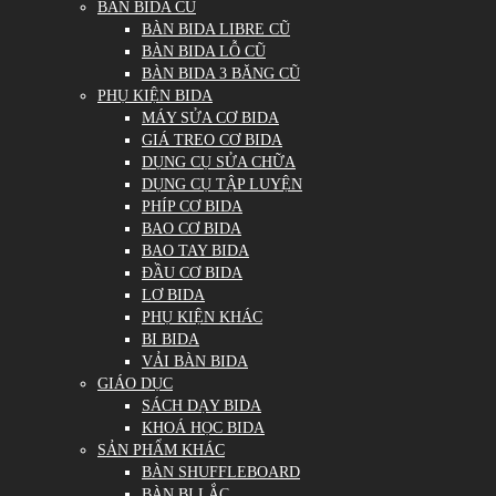
BÀN BIDA CŨ
BÀN BIDA LIBRE CŨ
BÀN BIDA LỖ CŨ
BÀN BIDA 3 BĂNG CŨ
PHỤ KIỆN BIDA
MÁY SỬA CƠ BIDA
GIÁ TREO CƠ BIDA
DỤNG CỤ SỬA CHỮA
DỤNG CỤ TẬP LUYỆN
PHÍP CƠ BIDA
BAO CƠ BIDA
BAO TAY BIDA
ĐẦU CƠ BIDA
LƠ BIDA
PHỤ KIỆN KHÁC
BI BIDA
VẢI BÀN BIDA
GIÁO DỤC
SÁCH DẠY BIDA
KHOÁ HỌC BIDA
SẢN PHẨM KHÁC
BÀN SHUFFLEBOARD
BÀN BI LẮC