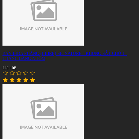
BÀN BIDA PHĂNG (LIBRE) SIGNATURE - KHUNG SẮT CHỮ I -
THÀNH BĂNG NHÔM
Liên hệ