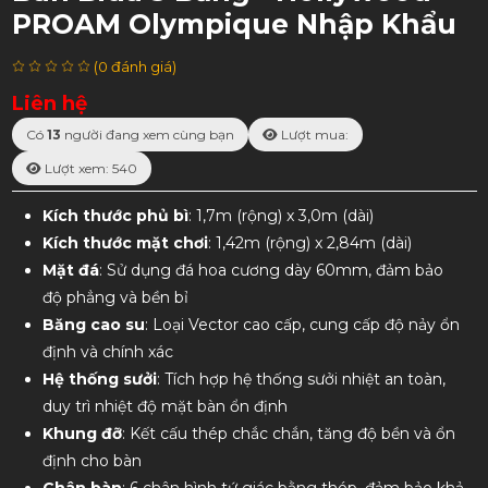
PROAM Olympique Nhập Khẩu
(0 đánh giá)
Liên hệ
Có
13
người đang xem cùng bạn
Lượt mua:
Lượt xem: 540
Kích thước phủ bì
: 1,7m (rộng) x 3,0m (dài)
Kích thước mặt chơi
: 1,42m (rộng) x 2,84m (dài)
Mặt đá
: Sử dụng đá hoa cương dày 60mm, đảm bảo
độ phẳng và bền bỉ
Băng cao su
: Loại Vector cao cấp, cung cấp độ nảy ổn
định và chính xác
Hệ thống sưởi
: Tích hợp hệ thống sưởi nhiệt an toàn,
duy trì nhiệt độ mặt bàn ổn định
Khung đỡ
: Kết cấu thép chắc chắn, tăng độ bền và ổn
định cho bàn