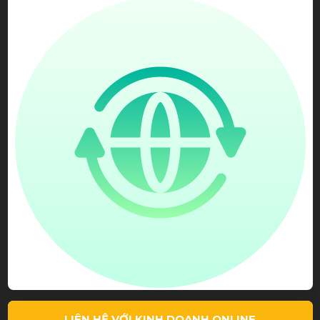
Nguyễn Thu Thảo
Dịch vụ tốt, chất lượng cao
Lê Tuấn Anh
Giá phải chăng, tư vấn tận tình
Dịch Vụ Tận Tình
LIÊN HỆ VỚI KINH DOANH ONLINE