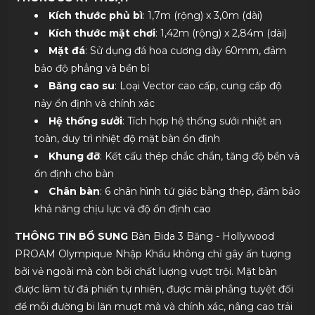
Kích thước phủ bì
: 1,7m (rộng) x 3,0m (dài)
Kích thước mặt chơi
: 1,42m (rộng) x 2,84m (dài)
Mặt đá
: Sử dụng đá hoa cương dày 60mm, đảm
bảo độ phẳng và bền bỉ
Băng cao su
: Loại Vector cao cấp, cung cấp độ
nảy ổn định và chính xác
Hệ thống sưởi
: Tích hợp hệ thống sưởi nhiệt an
toàn, duy trì nhiệt độ mặt bàn ổn định
Khung đỡ
: Kết cấu thép chắc chắn, tăng độ bền và
ổn định cho bàn
Chân bàn
: 6 chân hình tứ giác bằng thép, đảm bảo
khả năng chịu lực và độ ổn định cao
THÔNG TIN BỔ SUNG
Bàn Bida 3 Băng - Hollywood
PROAM Olympique Nhập Khẩu không chỉ gây ấn tượng
bởi vẻ ngoài mà còn bởi chất lượng vượt trội. Mặt bàn
được làm từ đá phiến tự nhiên, được mài phẳng tuyệt đối
để mỗi đường bi lăn mượt mà và chính xác, nâng cao trải