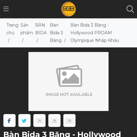
Trang
Sản
BÀN
Bàn
Bàn Bida 3 Băng -
chủ
phẩm
BIDA
Bida 3
Hollywood PROAM
/
/
/
Băng
/
Olympique Nhập Khẩu
Bàn Bida 3 Băng - Hollywood