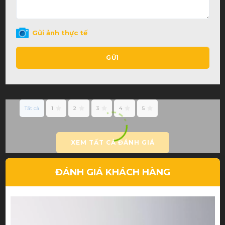
Gửi ảnh thực tế
GỬI
Tất cả
1
2
3
4
5
XEM TẤT CẢ ĐÁNH GIÁ
ĐÁNH GIÁ KHÁCH HÀNG