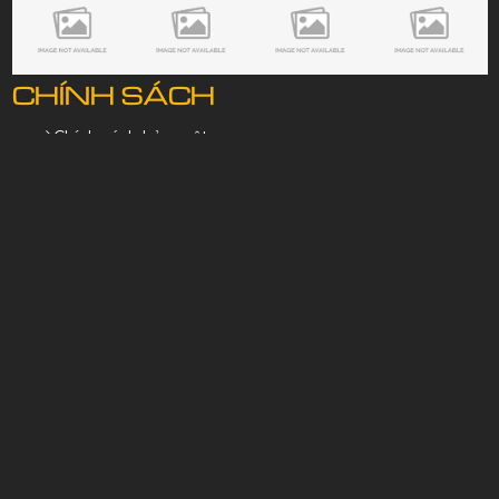
CHÍNH SÁCH
Chính sách bảo mật
Chính sách bảo hành
Chính sách vận chuyển
Chính sách đổi trả
Chính sách mua hàng
Điều khoản dịch vụ
Câu hỏi thường gặp
BẢN ĐỒ