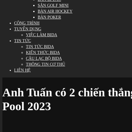
SÂN GOLF MINI
BÀN AIR HOCKEY
BÀN POKER
CÔNG TRÌNH
TUYỂN DỤNG
VIỆC LÀM BIDA
TIN TỨC
TIN TỨC BIDA
KIẾN THỨC BIDA
CÂU LẠC BỘ BIDA
THÔNG TIN CƠ THỦ
LIÊN HỆ
Anh Tuấn có 2 chiến thắ
Pool 2023