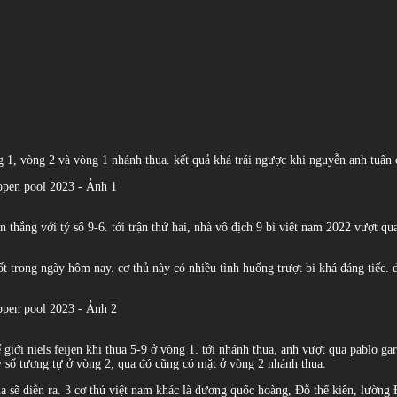
g 1, vòng 2 và vòng 1 nhánh thua. kết quả khá trái ngược khi nguyễn anh tuấn c
ến thắng với tỷ số 9-6. tới trận thứ hai, nhà vô địch 9 bi việt nam 2022 vượt q
tốt trong ngày hôm nay. cơ thủ này có nhiều tình huống trượt bi khá đáng tiếc
 giới niels feijen khi thua 5-9 ở vòng 1. tới nhánh thua, anh vượt qua pablo g
ỷ số tương tự ở vòng 2, qua đó cũng có mặt ở vòng 2 nhánh thua.
ua sẽ diễn ra. 3 cơ thủ việt nam khác là dương quốc hoàng, Đỗ thế kiên, lườn