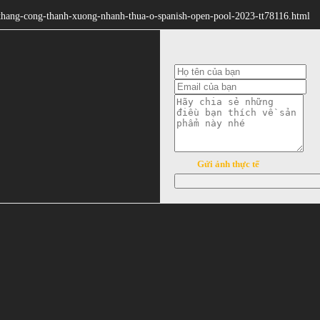
en-thang-cong-thanh-xuong-nhanh-thua-o-spanish-open-pool-2023-tt78116.html
Gửi ảnh thực tế