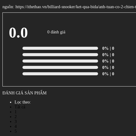
nguồn: https://ithethao.vn/billiard-snooker/ket-qua-bida/anh-tuan-co-2-chi
0.0
0 đánh giá
0%
| 0
0%
| 0
0%
| 0
0%
| 0
0%
| 0
ĐÁNH GIÁ SẢN PHẨM
Lọc theo:
Tất cả
1
2
3
4
5