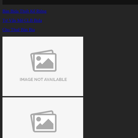
Bàn Bida Thiết Kế Riêng
Tư Vấn Mở CLB Bida
Cho Thuê Bàn Bia