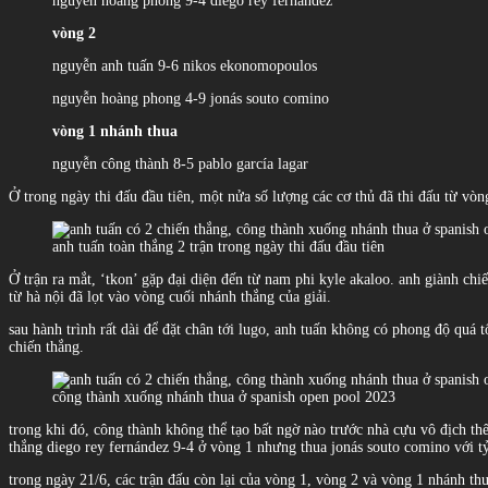
nguyễn hoàng phong 9-4 diego rey fernández
vòng 2
nguyễn anh tuấn 9-6 nikos ekonomopoulos
nguyễn hoàng phong 4-9 jonás souto comino
vòng 1 nhánh thua
nguyễn công thành 8-5 pablo garcía lagar
Ở trong ngày thi đấu đầu tiên, một nửa số lượng các cơ thủ đã thi đấu từ vòn
anh tuấn toàn thắng 2 trận trong ngày thi đấu đầu tiên
Ở trận ra mắt, ‘tkon’ gặp đại diện đến từ nam phi kyle akaloo. anh giành chi
từ hà nội đã lọt vào vòng cuối nhánh thắng của giải.
sau hành trình rất dài để đặt chân tới lugo, anh tuấn không có phong độ quá 
chiến thắng.
công thành xuống nhánh thua ở spanish open pool 2023
trong khi đó, công thành không thể tạo bất ngờ nào trước nhà cựu vô địch thế
thắng diego rey fernández 9-4 ở vòng 1 nhưng thua jonás souto comino với t
trong ngày 21/6, các trận đấu còn lại của vòng 1, vòng 2 và vòng 1 nhánh th