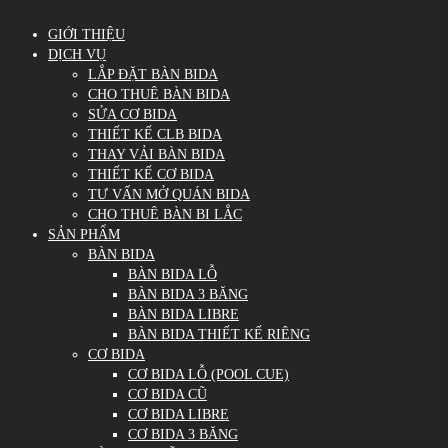
GIỚI THIỆU
DỊCH VỤ
LẮP ĐẶT BÀN BIDA
CHO THUÊ BÀN BIDA
SỬA CƠ BIDA
THIẾT KẾ CLB BIDA
THAY VẢI BÀN BIDA
THIẾT KẾ CƠ BIDA
TƯ VẤN MỞ QUÁN BIDA
CHO THUÊ BÀN BI LẮC
SẢN PHẨM
BÀN BIDA
BÀN BIDA LỖ
BÀN BIDA 3 BĂNG
BÀN BIDA LIBRE
BÀN BIDA THIẾT KẾ RIÊNG
CƠ BIDA
CƠ BIDA LỖ (POOL CUE)
CƠ BIDA CŨ
CƠ BIDA LIBRE
CƠ BIDA 3 BĂNG