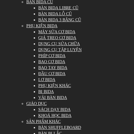
BÀN BIDA CŨ
BÀN BIDA LIBRE CŨ
BÀN BIDA LỖ CŨ
BÀN BIDA 3 BĂNG CŨ
PHỤ KIỆN BIDA
MÁY SỬA CƠ BIDA
GIÁ TREO CƠ BIDA
DỤNG CỤ SỬA CHỮA
DỤNG CỤ TẬP LUYỆN
PHÍP CƠ BIDA
BAO CƠ BIDA
BAO TAY BIDA
ĐẦU CƠ BIDA
LƠ BIDA
PHỤ KIỆN KHÁC
BI BIDA
VẢI BÀN BIDA
GIÁO DỤC
SÁCH DẠY BIDA
KHOÁ HỌC BIDA
SẢN PHẨM KHÁC
BÀN SHUFFLEBOARD
BÀN BI LẮC