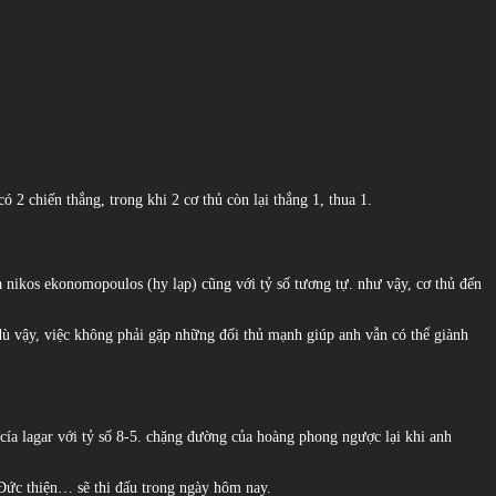
ó 2 chiến thắng, trong khi 2 cơ thủ còn lại thắng 1, thua 1.
ua nikos ekonomopoulos (hy lạp) cũng với tỷ số tương tự. như vậy, cơ thủ đến
. dù vậy, việc không phải gặp những đối thủ mạnh giúp anh vẫn có thể giành
arcía lagar với tỷ số 8-5. chặng đường của hoàng phong ngược lại khi anh
g Đức thiện… sẽ thi đấu trong ngày hôm nay.