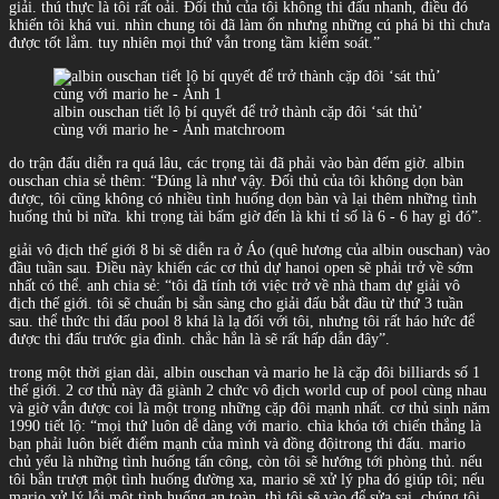
giải. thú thực là tôi rất oải. Đối thủ của tôi không thi đấu nhanh, điều đó
khiến tôi khá vui. nhìn chung tôi đã làm ổn nhưng những cú phá bi thì chưa
được tốt lắm. tuy nhiên mọi thứ vẫn trong tầm kiểm soát.”
albin ouschan tiết lộ bí quyết để trở thành cặp đôi ‘sát thủ’
cùng với mario he - Ảnh matchroom
do trận đấu diễn ra quá lâu, các trọng tài đã phải vào bàn đếm giờ. albin
ouschan chia sẻ thêm: “Đúng là như vậy. Đối thủ của tôi không dọn bàn
được, tôi cũng không có nhiều tình huống dọn bàn và lại thêm những tình
huống thủ bi nữa. khi trọng tài bấm giờ đến là khi tỉ số là 6 - 6 hay gì đó”.
giải vô địch thế giới 8 bi sẽ diễn ra ở Áo (quê hương của albin ouschan) vào
đầu tuần sau. Điều này khiến các cơ thủ dự hanoi open sẽ phải trở về sớm
nhất có thể. anh chia sẻ: “tôi đã tính tới việc trở về nhà tham dự giải vô
địch thế giới. tôi sẽ chuẩn bị sẵn sàng cho giải đấu bắt đầu từ thứ 3 tuần
sau. thể thức thi đấu pool 8 khá là lạ đối với tôi, nhưng tôi rất háo hức để
được thi đấu trước gia đình. chắc hẳn là sẽ rất hấp dẫn đây”.
trong một thời gian dài, albin ouschan và mario he là cặp đôi billiards số 1
thế giới. 2 cơ thủ này đã giành 2 chức vô địch world cup of pool cùng nhau
và giờ vẫn được coi là một trong những cặp đôi mạnh nhất. cơ thủ sinh năm
1990 tiết lộ: “mọi thứ luôn dễ dàng với mario. chìa khóa tới chiến thắng là
bạn phải luôn biết điểm mạnh của mình và đồng độitrong thi đấu. mario
chủ yếu là những tình huống tấn công, còn tôi sẽ hướng tới phòng thủ. nếu
tôi bắn trượt một tình huống đường xa, mario sẽ xử lý pha đó giúp tôi; nếu
mario xử lý lỗi một tình huống an toàn, thì tôi sẽ vào để sửa sai. chúng tôi