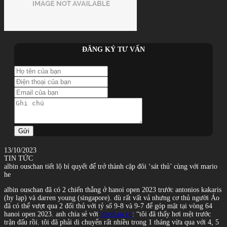
ĐĂNG KÝ TƯ VẤN
Gửi
13/10/2023
TIN TỨC
albin ouschan tiết lộ bí quyết để trở thành cặp đôi ‘sát thủ’ cùng với mario
he
albin ouschan đã có 2 chiến thắng ở hanoi open 2023 trước antonios kakaris
(hy lạp) và darren young (singapore). dù rất vất vả nhưng cơ thủ người Áo
đã có thể vượt qua 2 đối thủ với tỷ số 9-8 và 9-7 để góp mặt tại vòng 64
hanoi open 2023. anh chia sẻ với
ithethao.vn
: “tôi đã thấy hơi mệt trước
trận đấu rồi. tôi đã phải di chuyển rất nhiều trong 1 tháng vừa qua với 4, 5