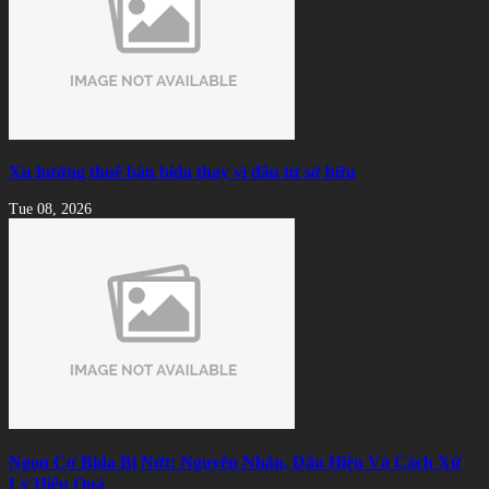
Xu hướng thuê bàn bida thay vì đầu tư sở hữu
Tue 08, 2026
Ngọn Cơ Bida Bị Nứt: Nguyên Nhân, Dấu Hiệu Và Cách Xử
Lý Hiệu Quả