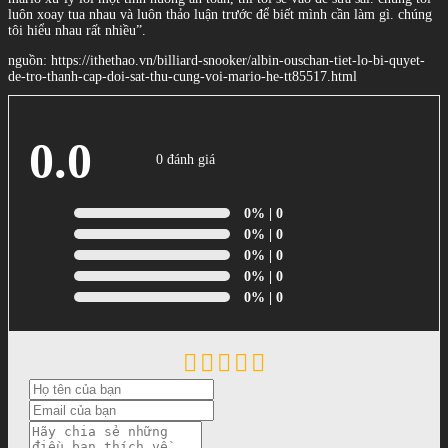
luôn xoay tua nhau và luôn thảo luận trước để biết mình cần làm gì. chúng
tôi hiểu nhau rất nhiều”.
nguồn: https://ithethao.vn/billiard-snooker/albin-ouschan-tiet-lo-bi-quyet-
de-tro-thanh-cap-doi-sat-thu-cung-voi-mario-he-tt85517.html
0.0
0 đánh giá
0%
| 0
0%
| 0
0%
| 0
0%
| 0
0%
| 0