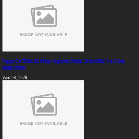
Ngọn Cơ Bida Bị Móp: Nguyên Nhân, Dấu Hiệu Và Cách
Khắc Phục
Wed 08, 2026