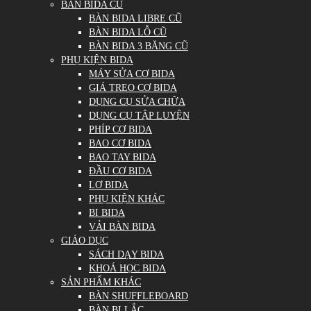
BÀN BIDA CŨ
BÀN BIDA LIBRE CŨ
BÀN BIDA LỖ CŨ
BÀN BIDA 3 BĂNG CŨ
PHỤ KIỆN BIDA
MÁY SỬA CƠ BIDA
GIÁ TREO CƠ BIDA
DỤNG CỤ SỬA CHỮA
DỤNG CỤ TẬP LUYỆN
PHÍP CƠ BIDA
BAO CƠ BIDA
BAO TAY BIDA
ĐẦU CƠ BIDA
LƠ BIDA
PHỤ KIỆN KHÁC
BI BIDA
VẢI BÀN BIDA
GIÁO DỤC
SÁCH DẠY BIDA
KHOÁ HỌC BIDA
SẢN PHẨM KHÁC
BÀN SHUFFLEBOARD
BÀN BI LẮC