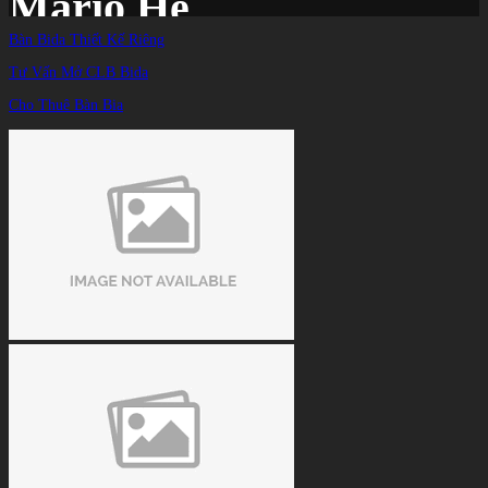
Mario He
Bàn Bida Thiết Kế Riêng
Tư Vấn Mở CLB Bida
Trang chủ
/
TIN TỨC
/
Cho Thuê Bàn Bia
Albin Ouschan tiết lộ bí quyết để trở thành cặp đôi ‘sát thủ’ cùng với Mario He