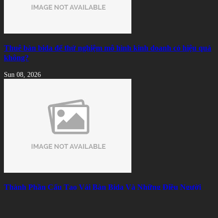
Thuê bàn bida để thử nghiệm mô hình kinh doanh có hiệu quả
không?
Sun 08, 2026
Thành Phần Cấu Tạo Vải Bàn Bida Và Những Điều Người
Chơi Nên Biết
Sat 08, 2026