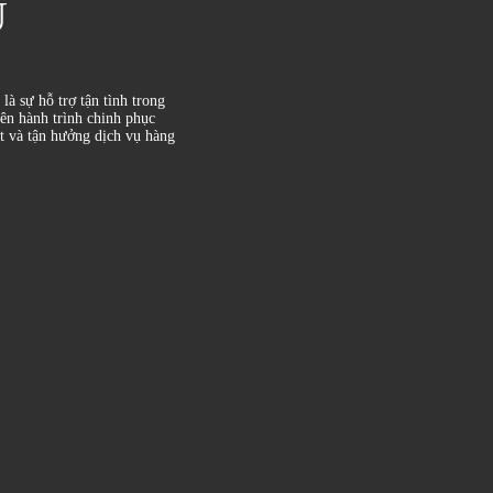
U
à sự hỗ trợ tận tình trong
rên hành trình chinh phục
ệt và tận hưởng dịch vụ hàng