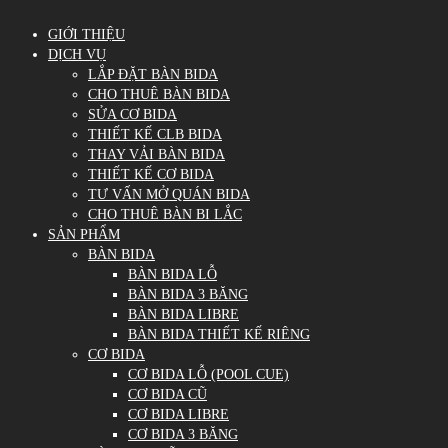
GIỚI THIỆU
DỊCH VỤ
LẮP ĐẶT BÀN BIDA
CHO THUÊ BÀN BIDA
SỬA CƠ BIDA
THIẾT KẾ CLB BIDA
THAY VẢI BÀN BIDA
THIẾT KẾ CƠ BIDA
TƯ VẤN MỞ QUÁN BIDA
CHO THUÊ BÀN BI LẮC
SẢN PHẨM
BÀN BIDA
BÀN BIDA LỖ
BÀN BIDA 3 BĂNG
BÀN BIDA LIBRE
BÀN BIDA THIẾT KẾ RIÊNG
CƠ BIDA
CƠ BIDA LỖ (POOL CUE)
CƠ BIDA CŨ
CƠ BIDA LIBRE
CƠ BIDA 3 BĂNG