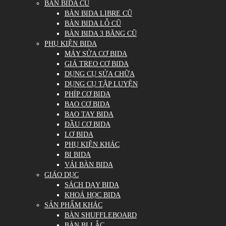
BÀN BIDA CŨ
BÀN BIDA LIBRE CŨ
BÀN BIDA LỖ CŨ
BÀN BIDA 3 BĂNG CŨ
PHỤ KIỆN BIDA
MÁY SỬA CƠ BIDA
GIÁ TREO CƠ BIDA
DỤNG CỤ SỬA CHỮA
DỤNG CỤ TẬP LUYỆN
PHÍP CƠ BIDA
BAO CƠ BIDA
BAO TAY BIDA
ĐẦU CƠ BIDA
LƠ BIDA
PHỤ KIỆN KHÁC
BI BIDA
VẢI BÀN BIDA
GIÁO DỤC
SÁCH DẠY BIDA
KHOÁ HỌC BIDA
SẢN PHẨM KHÁC
BÀN SHUFFLEBOARD
BÀN BI LẮC