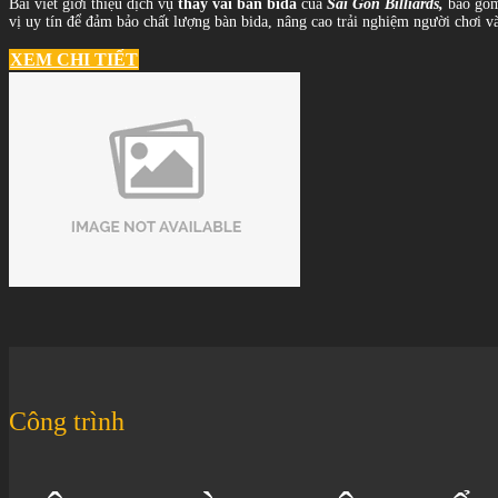
Bài viết giới thiệu dịch vụ
thay vải bàn bida
của
Sài Gòn Billiards,
bao gồm 
vị uy tín để đảm bảo chất lượng bàn bida, nâng cao trải nghiệm người chơi v
XEM CHI TIẾT
Công trình