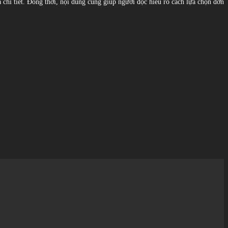
á chi tiết. Đồng thời, nội dung cũng giúp người đọc hiểu rõ cách lựa chọn đơn