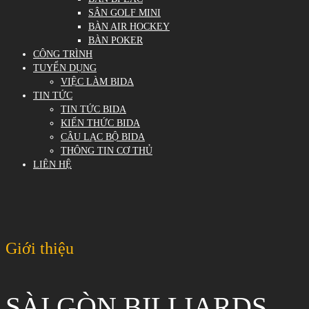
SÂN GOLF MINI
BÀN AIR HOCKEY
BÀN POKER
CÔNG TRÌNH
TUYỂN DỤNG
VIỆC LÀM BIDA
TIN TỨC
TIN TỨC BIDA
KIẾN THỨC BIDA
CÂU LẠC BỘ BIDA
THÔNG TIN CƠ THỦ
LIÊN HỆ
Giới thiệu
SÀI GÒN BILLIARDS