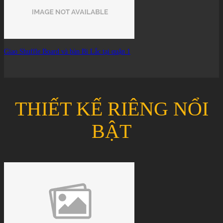
Giao Shuffle Board và bàn Bi Lắc tại quận 1
THIẾT KẾ RIÊNG NỔI
BẬT