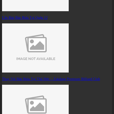
Lắp Ráp Bàn Bida Tại Quận 12
Thay Vải Bàn Bida Tại Thủ Đức – Zakdang Premium Billiard Club