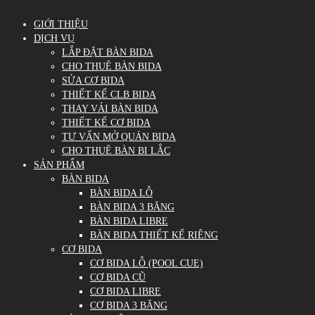
GIỚI THIỆU
DỊCH VỤ
LẮP ĐẶT BÀN BIDA
CHO THUÊ BÀN BIDA
SỬA CƠ BIDA
THIẾT KẾ CLB BIDA
THAY VẢI BÀN BIDA
THIẾT KẾ CƠ BIDA
TƯ VẤN MỞ QUÁN BIDA
CHO THUÊ BÀN BI LẮC
SẢN PHẨM
BÀN BIDA
BÀN BIDA LỖ
BÀN BIDA 3 BĂNG
BÀN BIDA LIBRE
BÀN BIDA THIẾT KẾ RIÊNG
CƠ BIDA
CƠ BIDA LỖ (POOL CUE)
CƠ BIDA CŨ
CƠ BIDA LIBRE
CƠ BIDA 3 BĂNG