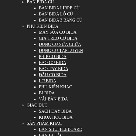
BÀN BIDA CŨ
BÀN BIDA LIBRE CŨ
BÀN BIDA LỖ CŨ
BÀN BIDA 3 BĂNG CŨ
PHỤ KIỆN BIDA
MÁY SỬA CƠ BIDA
GIÁ TREO CƠ BIDA
DỤNG CỤ SỬA CHỮA
DỤNG CỤ TẬP LUYỆN
PHÍP CƠ BIDA
BAO CƠ BIDA
BAO TAY BIDA
ĐẦU CƠ BIDA
LƠ BIDA
PHỤ KIỆN KHÁC
BI BIDA
VẢI BÀN BIDA
GIÁO DỤC
SÁCH DẠY BIDA
KHOÁ HỌC BIDA
SẢN PHẨM KHÁC
BÀN SHUFFLEBOARD
BÀN BI LẮC