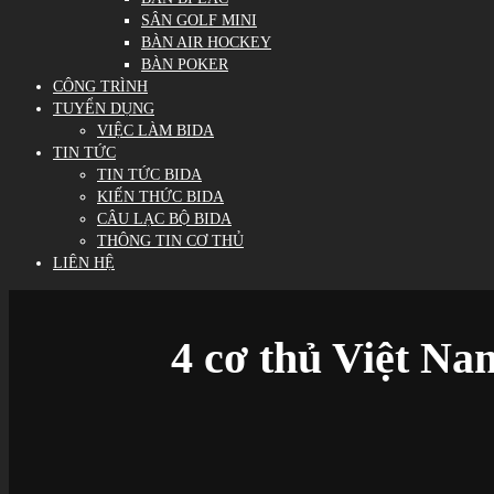
SÂN GOLF MINI
BÀN AIR HOCKEY
BÀN POKER
CÔNG TRÌNH
TUYỂN DỤNG
VIỆC LÀM BIDA
TIN TỨC
TIN TỨC BIDA
KIẾN THỨC BIDA
CÂU LẠC BỘ BIDA
THÔNG TIN CƠ THỦ
LIÊN HỆ
4 cơ thủ Việt Nam