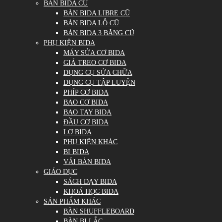
BÀN BIDA CŨ
BÀN BIDA LIBRE CŨ
BÀN BIDA LỖ CŨ
BÀN BIDA 3 BĂNG CŨ
PHỤ KIỆN BIDA
MÁY SỬA CƠ BIDA
GIÁ TREO CƠ BIDA
DỤNG CỤ SỬA CHỮA
DỤNG CỤ TẬP LUYỆN
PHÍP CƠ BIDA
BAO CƠ BIDA
BAO TAY BIDA
ĐẦU CƠ BIDA
LƠ BIDA
PHỤ KIỆN KHÁC
BI BIDA
VẢI BÀN BIDA
GIÁO DỤC
SÁCH DẠY BIDA
KHOÁ HỌC BIDA
SẢN PHẨM KHÁC
BÀN SHUFFLEBOARD
BÀN BI LẮC