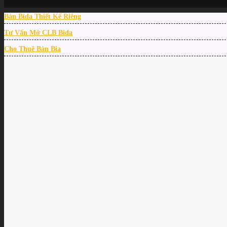
Bàn Bida Thiết Kế Riêng
Tư Vấn Mở CLB Bida
Cho Thuê Bàn Bia