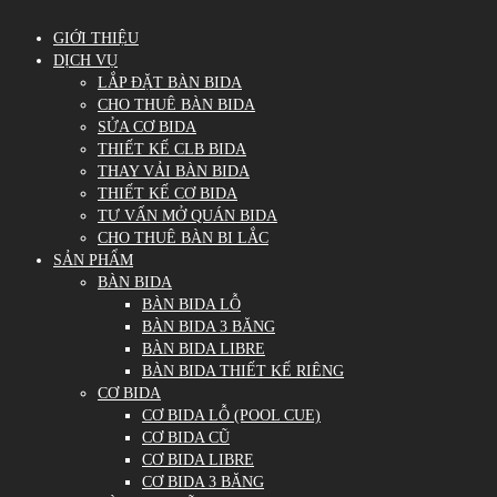
GIỚI THIỆU
DỊCH VỤ
LẮP ĐẶT BÀN BIDA
CHO THUÊ BÀN BIDA
SỬA CƠ BIDA
THIẾT KẾ CLB BIDA
THAY VẢI BÀN BIDA
THIẾT KẾ CƠ BIDA
TƯ VẤN MỞ QUÁN BIDA
CHO THUÊ BÀN BI LẮC
SẢN PHẨM
BÀN BIDA
BÀN BIDA LỖ
BÀN BIDA 3 BĂNG
BÀN BIDA LIBRE
BÀN BIDA THIẾT KẾ RIÊNG
CƠ BIDA
CƠ BIDA LỖ (POOL CUE)
CƠ BIDA CŨ
CƠ BIDA LIBRE
CƠ BIDA 3 BĂNG